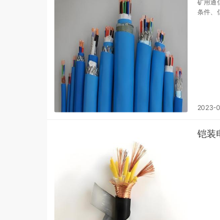
矿用通
条件、
2023-
铠装