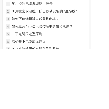
矿用控制电缆典型应用场景
1
矿用橡套软电缆：矿山移动设备的 "生命线"
2
如何正确选择港口起重机电缆？
3
如何避免485通讯线传输中的信号衰减？
4
井下电缆的选型原则
5
煤矿井下电缆故障原因
6
矿上比较常用的光缆型号和规格
7
YJY电缆和YJV电缆哪个更耐用
8
矿用通信光缆的应用场景与选购建议
9
煤矿用橡套电缆有哪些特点
10
电话：13613264222
0316-5962881 0316-5962882
邮箱：13613264222@163.com