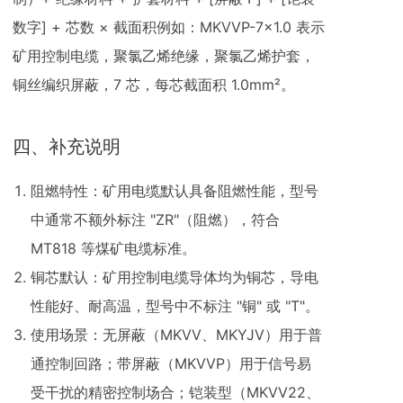
数字] + 芯数 × 截面积例如：MKVVP-7×1.0 表示
矿用控制电缆，聚氯乙烯绝缘，聚氯乙烯护套，
铜丝编织屏蔽，7 芯，每芯截面积 1.0mm²。
四、补充说明
阻燃特性：矿用电缆默认具备阻燃性能，型号
中通常不额外标注 "ZR"（阻燃），符合
MT818 等煤矿电缆标准。
铜芯默认：矿用控制电缆导体均为铜芯，导电
性能好、耐高温，型号中不标注 "铜" 或 "T"。
使用场景：无屏蔽（MKVV、MKYJV）用于普
通控制回路；带屏蔽（MKVVP）用于信号易
受干扰的精密控制场合；铠装型（MKVV22、